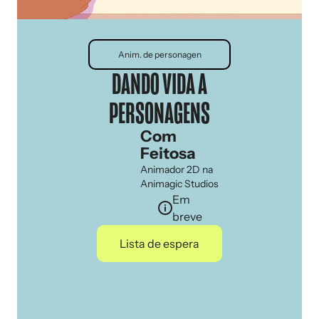
Anim. de personagen
DANDO VIDA A
PERSONAGENS
Com
Feitosa
Animador 2D na
Animagic Studios
Em
breve
Lista de espera