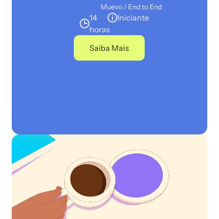
Muevo / End to End
14
Iniciante
horas
Saiba Mais